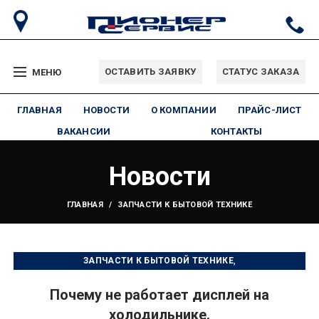
ОСТАВИТЬ ЗАЯВКУ
СТАТУС ЗАКАЗА
МЕНЮ
ГЛАВНАЯ
НОВОСТИ
О КОМПАНИИ
ПРАЙС-ЛИСТ
ВАКАНСИИ
КОНТАКТЫ
Новости
ГЛАВНАЯ
ЗАПЧАСТИ К БЫТОВОЙ ТЕХНИКЕ
,
ЗАПЧАСТИ К БЫТОВОЙ ТЕХНИКЕ
,
РЕМОНТ БЫТОВОЙ ТЕХНИКИ
Почему не работает дисплей на
,
УСТРАНЕНИЕ НЕИСПРАВНОСТИ
УХОД ЗА ТЕХНИКОЙ
холодильнике.