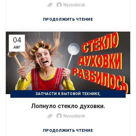
Novosibirsk
ПРОДОЛЖИТЬ ЧТЕНИЕ
04
АВГ
,
ЗАПЧАСТИ К БЫТОВОЙ ТЕХНИКЕ
,
РЕМОНТ БЫТОВОЙ ТЕХНИКИ
Лопнуло стекло духовки.
,
УСТРАНЕНИЕ НЕИСПРАВНОСТИ
УХОД ЗА ТЕХНИКОЙ
Novosibirsk
ПРОДОЛЖИТЬ ЧТЕНИЕ