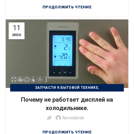
ПРОДОЛЖИТЬ ЧТЕНИЕ
11
ИЮН
,
ЗАПЧАСТИ К БЫТОВОЙ ТЕХНИКЕ
,
РЕМОНТ БЫТОВОЙ ТЕХНИКИ
Почему не работает дисплей на
,
УСТРАНЕНИЕ НЕИСПРАВНОСТИ
УХОД ЗА ТЕХНИКОЙ
холодильнике.
Novosibirsk
ПРОДОЛЖИТЬ ЧТЕНИЕ