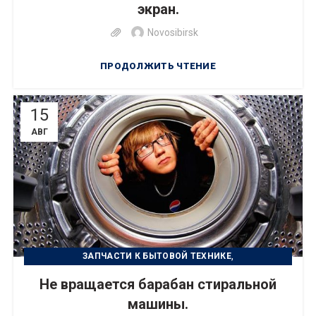
экран.
Novosibirsk
ПРОДОЛЖИТЬ ЧТЕНИЕ
15
АВГ
,
ЗАПЧАСТИ К БЫТОВОЙ ТЕХНИКЕ
,
РЕМОНТ БЫТОВОЙ ТЕХНИКИ
Не вращается барабан стиральной
,
УСТРАНЕНИЕ НЕИСПРАВНОСТИ
УХОД ЗА ТЕХНИКОЙ
машины.