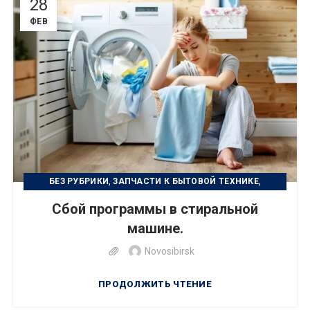
28
ФЕВ
,
,
БЕЗ РУБРИКИ
ЗАПЧАСТИ К БЫТОВОЙ ТЕХНИКЕ
,
РЕМОНТ БЫТОВОЙ ТЕХНИКИ
Сбой программы в стиральной
,
РЕМОНТ ЦИФРОВОЙ ТЕХНИКИ
машине.
,
УСТРАНЕНИЕ НЕИСПРАВНОСТИ
УХОД ЗА ТЕХНИКОЙ
Novosibirsk
ПРОДОЛЖИТЬ ЧТЕНИЕ