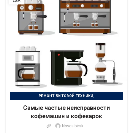
ДЕК
,
РЕМОНТ БЫТОВОЙ ТЕХНИКИ
,
РЕМОНТ ЦИФРОВОЙ ТЕХНИКИ
Самые частые неисправности
,
УСТРАНЕНИЕ НЕИСПРАВНОСТИ
УХОД ЗА ТЕХНИКОЙ
кофемашин и кофеварок
Novosibirsk