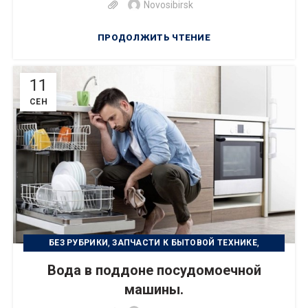
Novosibirsk
ПРОДОЛЖИТЬ ЧТЕНИЕ
11
СЕН
,
,
БЕЗ РУБРИКИ
ЗАПЧАСТИ К БЫТОВОЙ ТЕХНИКЕ
,
РЕМОНТ БЫТОВОЙ ТЕХНИКИ
Вода в поддоне посудомоечной
,
УСТРАНЕНИЕ НЕИСПРАВНОСТИ
УХОД ЗА ТЕХНИКОЙ
машины.