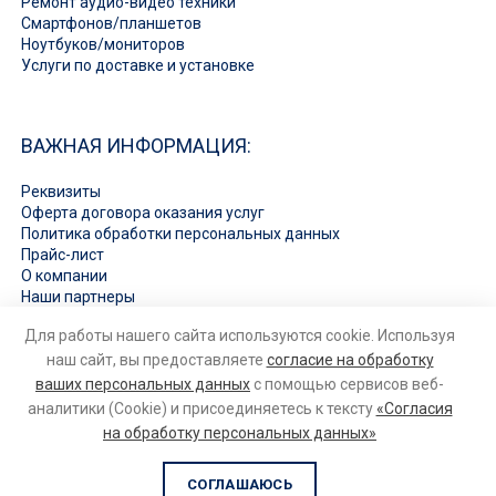
Ремонт аудио-видео техники
Смартфонов/планшетов
Ноутбуков/мониторов
Услуги по доставке и установке
ВАЖНАЯ ИНФОРМАЦИЯ:
Реквизиты
Оферта договора оказания услуг
Политика обработки персональных данных
Прайс-лист
О компании
Наши партнеры
Вакансии
Для работы нашего сайта используются cookie. Используя
Ответы на вопросы
наш сайт, вы предоставляете
согласие на обработку
ваших персональных данных
с помощью сервисов веб-
аналитики (Cookie) и присоединяетесь к тексту
«Согласия
на обработку персональных данных»
© 2026
Ремонт бытовой техники и электроники
. Все права
защищены
СОГЛАШАЮСЬ
РАЗРАБОТКА
VECTOR