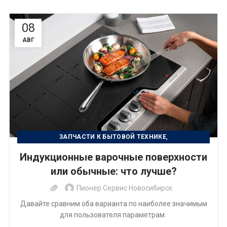
08
АВГ
,
ЗАПЧАСТИ К БЫТОВОЙ ТЕХНИКЕ
,
ПОДКЛЮЧЕНИЕ БЫТОВОЙ ТЕХНИКИ
Индукционные варочные поверхности
РЕМОНТ БЫТОВОЙ ТЕХНИКИ
или обычные: что лучше?
Пионер Сервис Новосибирск
Давайте сравним оба варианта по наиболее значимым
для пользователя параметрам.